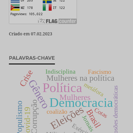
Criado em 07.02.2023
PALAVRAS-CHAVE
Indisciplina
Crise
Fascismo
Mulheres na política
Gênero
Política
metáfora
Erosões democráticas
Mulheres
Democracia
Corrupção
Populismo
Eleições
Cotas
Covid-19
Brasil
coalizão
Jornais
Exército