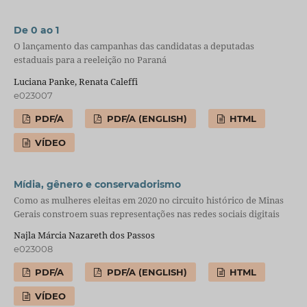
De 0 ao 1
O lançamento das campanhas das candidatas a deputadas
estaduais para a reeleição no Paraná
Luciana Panke, Renata Caleffi
e023007
PDF/A
PDF/A (ENGLISH)
HTML
VÍDEO
Mídia, gênero e conservadorismo
Como as mulheres eleitas em 2020 no circuito histórico de Minas
Gerais constroem suas representações nas redes sociais digitais
Najla Márcia Nazareth dos Passos
e023008
PDF/A
PDF/A (ENGLISH)
HTML
VÍDEO