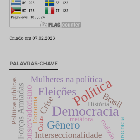
Criado em 07.02.2023
PALAVRAS-CHAVE
Mulheres na política
Política
Políticas públicas
Forças Armadas
Conservadorismo
Eleições
Brasil
Crise
Economia
História
Democracia
metáfora
Cotas
Burocracia
coalizão
Gênero
Interseccionalidade