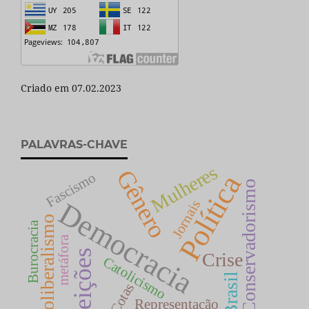
Criado em 07.02.2023
PALAVRAS-CHAVE
Mulheres
Gênero
Política
Fascismo
Conservadorismo
Democracia
Jornais
Neoliberalismo
Burocracia
metáfora
Eleições
Crise
Catolicismo
Brasil
Cotas
Representação