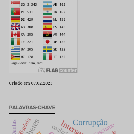
Criado em 07.02.2023
PALAVRAS-CHAVE
História
Mulheres
Corrupção
Fascismo
coalizão