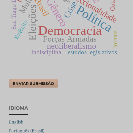
Interseccionalidade
San Tiago Dantas
Gênero
Brasil
Cotas
Crise
Política
Eleições
Exército
Democracia
Jornais
Forças Armadas
neoliberalismo
Indisciplina
estudos legislativos
ENVIAR SUBMISSÃO
IDIOMA
English
Português (Brasil)