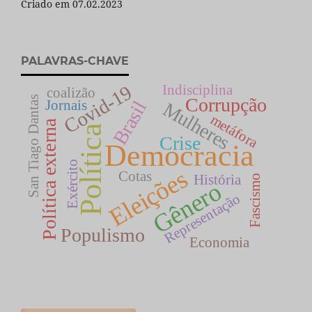
Criado em 07.02.2023
PALAVRAS-CHAVE
Covid-19
Indisciplina
coalizão
San Tiago Dantas
Corrupção
Brasil
Jornais
Mulheres
metáfora
Política externa
Política
Crise
Democracia
Exército
Eleições
Cotas
História
Fascismo
Gênero
Representação
Populismo
Economia