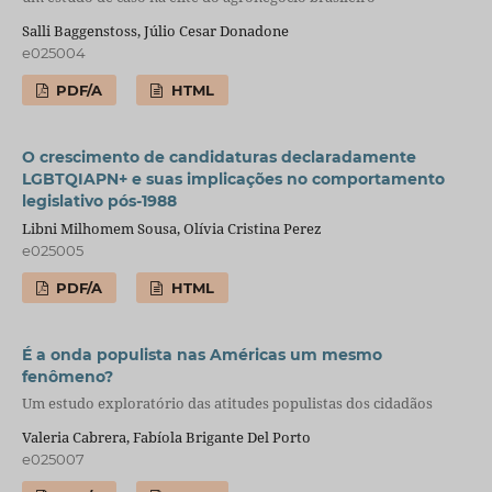
Salli Baggenstoss, Júlio Cesar Donadone
e025004
PDF/A
HTML
O crescimento de candidaturas declaradamente
LGBTQIAPN+ e suas implicações no comportamento
legislativo pós-1988
Libni Milhomem Sousa, Olívia Cristina Perez
e025005
PDF/A
HTML
É a onda populista nas Américas um mesmo
fenômeno?
Um estudo exploratório das atitudes populistas dos cidadãos
Valeria Cabrera, Fabíola Brigante Del Porto
e025007