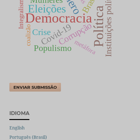
Instituições políticas
Brasil
Integralismo
Eleições
Política
Democracia
Corrupção
Covid-19
coalizão
Crise
metáfora
Populismo
ENVIAR SUBMISSÃO
IDIOMA
English
Português (Brasil)