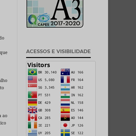
 do
ACESSOS E VISIBILIDADE
 que
alho
to
a ao
ico