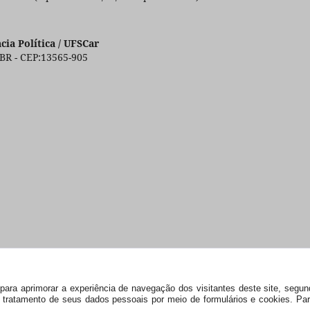
ia Política / UFSCar
 BR - CEP:13565-905
s) para aprimorar a experiência de navegação dos visitantes deste site, seg
 e tratamento de seus dados pessoais por meio de formulários e cookies. P