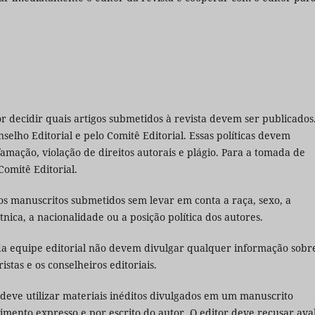
or decidir quais artigos submetidos à revista devem ser publicados
nselho Editorial e pelo Comitê Editorial. Essas políticas devem
amação, violação de direitos autorais e plágio. Para a tomada de
Comitê Editorial.
 os manuscritos submetidos sem levar em conta a raça, sexo, a
tnica, a nacionalidade ou a posição política dos autores.
da equipe editorial não devem divulgar qualquer informação sobr
tas e os conselheiros editoriais.
o deve utilizar materiais inéditos divulgados em um manuscrito
mento expresso e por escrito do autor. O editor deve recusar ava