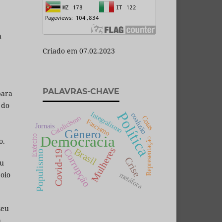
a
Criado em 07.02.2023
PALAVRAS-CHAVE
para
 do
Política
Integralismo
coalizão
Catolicismo
Cotas
Fascismo
Jornais
Gênero
Exército
Democracia
Representação
o.
Mulheres
Brasil
Corrupção
Covid-19
Populismo
Crise
ou
poio
metáfora
seu
a