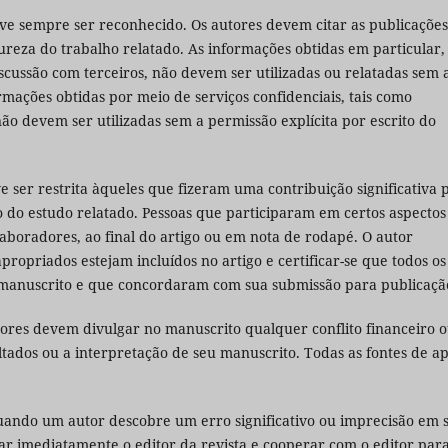
eve sempre ser reconhecido. Os autores devem citar as publicações
eza do trabalho relatado. As informações obtidas em particular,
ussão com terceiros, não devem ser utilizadas ou relatadas sem 
ormações obtidas por meio de serviços confidenciais, tais como
ão devem ser utilizadas sem a permissão explícita por escrito do
e ser restrita àqueles que fizeram uma contribuição significativa 
o do estudo relatado. Pessoas que participaram em certos aspectos
aboradores, ao final do artigo ou em nota de rodapé. O autor
propriados estejam incluídos no artigo e certificar-se que todos os
 manuscrito e que concordaram com sua submissão para publicaçã
autores devem divulgar no manuscrito qualquer conflito financeiro 
ltados ou a interpretação de seu manuscrito. Todas as fontes de a
uando um autor descobre um erro significativo ou imprecisão em 
ar imediatamente o editor da revista e cooperar com o editor par