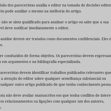
visão dos pareceristas auxilia o editor na tomada de decisões editor
m pode auxiliar o mesmo na melhoria do artigo.
 não se sinta qualificado para analisar o artigo ou sabe que a sua
vel deve notificar imediatamente o editor.
a análise devem ser tratados como documentos confidenciais. Eles 
s.
er conduzidos de forma objetiva. Os pareceristas devem expressa
s em argumentos e na bibliografia especializada.
 pareceristas devem identificar trabalhos publicados relevantes qu
 a atenção do editor sobre qualquer semelhança substancial ou
qualquer outro artigo publicado de que tenha conhecimento pessoa
ista não deve avaliar manuscritos em que tenha conflitos de intere
tros relacionamentos ou ligações com qualquer um dos autores,
.