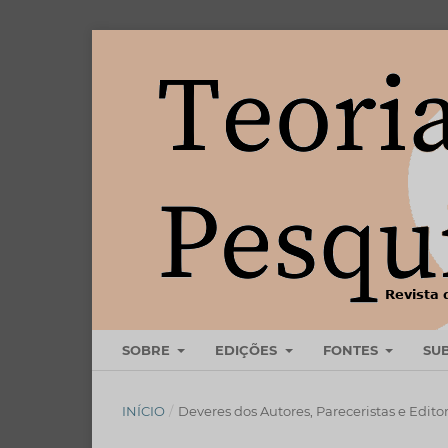
SOBRE
EDIÇÕES
FONTES
SU
INÍCIO
/
Deveres dos Autores, Pareceristas e Edito