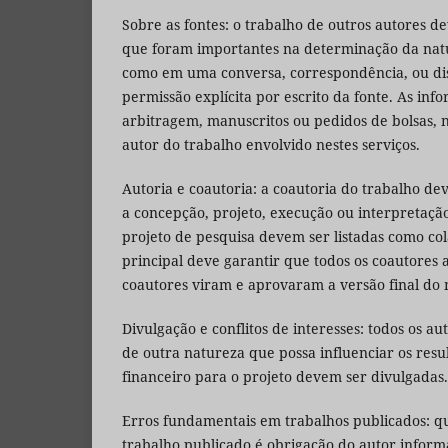
Sobre as fontes: o trabalho de outros autores d
que foram importantes na determinação da natur
como em uma conversa, correspondência, ou disc
permissão explícita por escrito da fonte. As inf
arbitragem, manuscritos ou pedidos de bolsas, n
autor do trabalho envolvido nestes serviços.
Autoria e coautoria: a coautoria do trabalho dev
a concepção, projeto, execução ou interpretaçã
projeto de pesquisa devem ser listadas como col
principal deve garantir que todos os coautores a
coautores viram e aprovaram a versão final do
Divulgação e conflitos de interesses: todos os 
de outra natureza que possa influenciar os resu
financeiro para o projeto devem ser divulgadas.
Erros fundamentais em trabalhos publicados: q
trabalho publicado é obrigação do autor inform