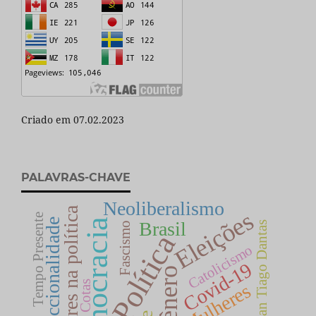
Criado em 07.02.2023
PALAVRAS-CHAVE
Neoliberalismo
Mulheres na política
Eleições
Tempo Presente
Interseccionalidade
Democracia
Brasil
San Tiago Dantas
Fascismo
Política
Catolicismo
Covid-19
Gênero
Cotas
Mulheres