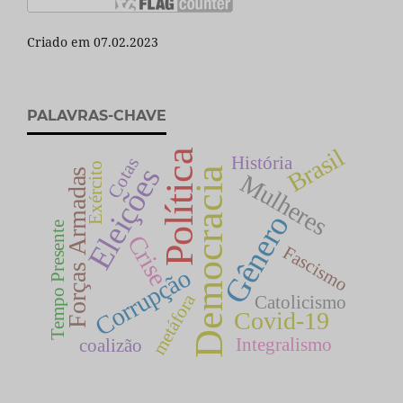
Criado em 07.02.2023
PALAVRAS-CHAVE
Brasil
Política
História
Cotas
Exército
Eleições
Democracia
Forças Armadas
Mulheres
Gênero
Tempo Presente
Crise
Fascismo
Corrupção
metáfora
Catolicismo
Covid-19
Integralismo
coalizão