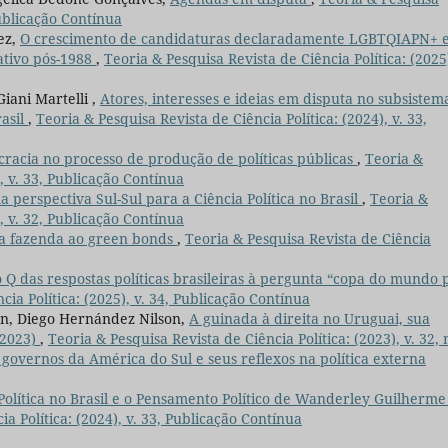
Publicação Contínua
ez,
O crescimento de candidaturas declaradamente LGBTQIAPN+ 
ativo pós-1988
,
Teoria & Pesquisa Revista de Ciência Política: (2025)
iani Martelli ,
Atores, interesses e ideias em disputa no subsistem
rasil
,
Teoria & Pesquisa Revista de Ciência Política: (2024), v. 33,
cracia no processo de produção de políticas públicas
,
Teoria &
), v. 33, Publicação Contínua
 perspectiva Sul-Sul para a Ciência Política no Brasil
,
Teoria &
), v. 32, Publicação Contínua
a fazenda ao green bonds
,
Teoria & Pesquisa Revista de Ciência
Q das respostas políticas brasileiras à pergunta “copa do mundo 
cia Política: (2025), v. 34, Publicação Contínua
an, Diego Hernández Nilson,
A guinada à direita no Uruguai, sua
-2023)
,
Teoria & Pesquisa Revista de Ciência Política: (2023), v. 32, 
 governos da América do Sul e seus reflexos na política externa
Política no Brasil e o Pensamento Político de Wanderley Guilherme
a Política: (2024), v. 33, Publicação Contínua