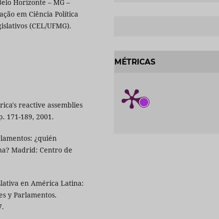
Belo Horizonte – MG –
ção em Ciência Política
islativos (CEL/UFMG).
MÉTRICAS
ca's reactive assemblies
p. 171-189, 2001.
lamentos: ¿quién
ina? Madrid: Centro de
ativa en América Latina:
tes y Parlamentos.
7.