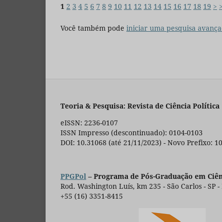
1
2
3
4
5
6
7
8
9
10
11
12
13
14
15
16
17
18
19
>
Você também pode
iniciar uma pesquisa avança
Teoria & Pesquisa: Revista de Ciência Política
eISSN: 2236-0107
ISSN Impresso (descontinuado): 0104-0103
DOI: 10.31068 (até 21/11/2023) - Novo Prefixo: 1
PPGPol
– Programa de Pós-Graduação em Ciênc
Rod. Washington Luís, km 235 - São Carlos - SP -
+55 (16) 3351-8415