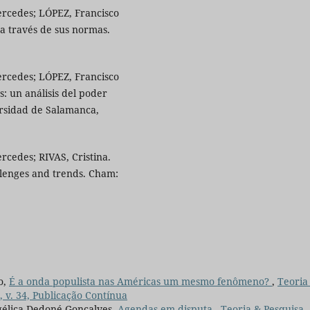
cedes; LÓPEZ, Francisco
 a través de sus normas.
cedes; LÓPEZ, Francisco
: un análisis del poder
ersidad de Salamanca,
edes; RIVAS, Cristina.
hallenges and trends. Cham:
o,
É a onda populista nas Américas um mesmo fenômeno?
,
Teoria
), v. 34, Publicação Contínua
gélica Dedoné Gonçalves,
Agendas em disputa
,
Teoria & Pesquisa