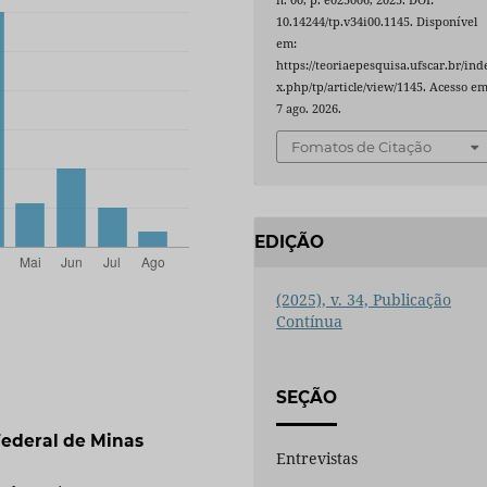
10.14244/tp.v34i00.1145. Disponível
em:
https://teoriaepesquisa.ufscar.br/ind
x.php/tp/article/view/1145. Acesso em
7 ago. 2026.
Fomatos de Citação
EDIÇÃO
(2025), v. 34, Publicação
Contínua
SEÇÃO
Federal de Minas
Entrevistas