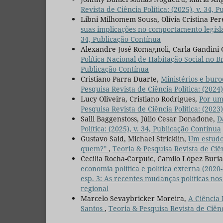
Revista de Ciência Política: (2025), v. 34, 
Libni Milhomem Sousa, Olívia Cristina Per
suas implicações no comportamento legisl
34, Publicação Contínua
Alexandre José Romagnoli, Carla Gandini G
Política Nacional de Habitação Social no B
Publicação Contínua
Cristiano Parra Duarte,
Ministérios e buro
Pesquisa Revista de Ciência Política: (2024
Lucy Oliveira, Cristiano Rodrigues,
Por uma
Pesquisa Revista de Ciência Política: (2023
Salli Baggenstoss, Júlio Cesar Donadone,
D
Política: (2025), v. 34, Publicação Contínua
Gustavo Said, Michael Stricklin,
Um estudo 
quem?”
,
Teoria & Pesquisa Revista de Ciên
Cecilia Rocha-Carpuic, Camilo López Buri
economia política e política externa (2020
esp. 3: As recentes mudanças políticas nos
regional
Marcelo Sevaybricker Moreira,
A Ciência 
Santos
,
Teoria & Pesquisa Revista de Ciênci