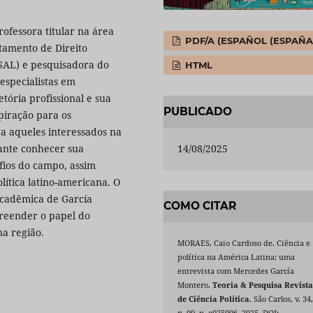
ofessora titular na área
PDF/A (ESPAÑOL (ESPAÑA
rtamento de Direito
SAL) e pesquisadora do
HTML
especialistas em
etória profissional e sua
PUBLICADO
piração para os
ra aqueles interessados na
14/08/2025
vante conhecer sua
afios do campo, assim
lítica latino-americana. O
 acadêmica de García
COMO CITAR
preender o papel do
na região.
MORAES, Caio Cardoso de. Ciência e
política na América Latina: uma
entrevista com Mercedes García
Montero.
Teoria & Pesquisa Revist
de Ciência Política
, São Carlos, v. 34
n. 00, p. e025006, 2025. DOI: