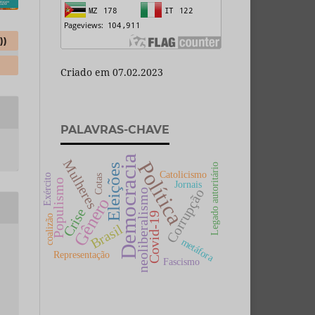
))
Criado em 07.02.2023
PALAVRAS-CHAVE
Democracia
Mulheres
Política
Legado autoritário
Eleições
Catolicismo
Exército
Cotas
Populismo
Jornais
Corrupção
neoliberalismo
Gênero
Crise
Covid-19
coalizão
Brasil
metáfora
Representação
Fascismo
a
,