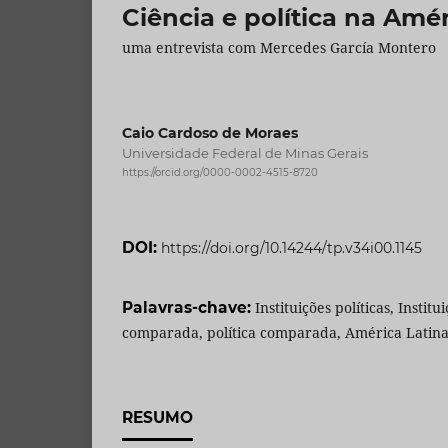
Ciência e política na Amér
uma entrevista com Mercedes García Montero
Caio Cardoso de Moraes
Universidade Federal de Minas Gerais
https://orcid.org/0000-0002-4515-8720
DOI:
https://doi.org/10.14244/tp.v34i00.1145
Palavras-chave:
Instituições políticas, Institui
comparada, política comparada, América Latina
RESUMO