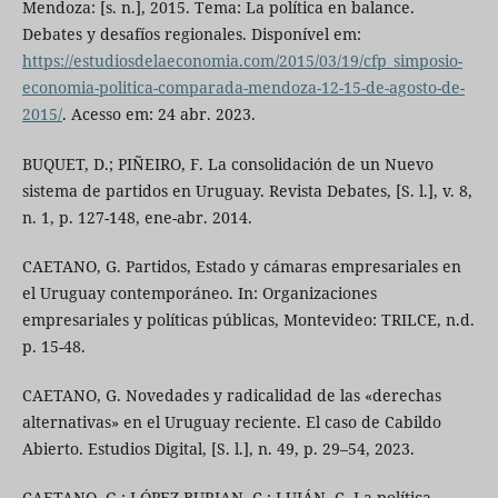
Mendoza: [s. n.], 2015. Tema: La política en balance.
Debates y desafíos regionales. Disponível em:
https://estudiosdelaeconomia.com/2015/03/19/cfp_simposio-
economia-politica-comparada-mendoza-12-15-de-agosto-de-
2015/
. Acesso em: 24 abr. 2023.
BUQUET, D.; PIÑEIRO, F. La consolidación de un Nuevo
sistema de partidos en Uruguay. Revista Debates, [S. l.], v. 8,
n. 1, p. 127-148, ene-abr. 2014.
CAETANO, G. Partidos, Estado y cámaras empresariales en
el Uruguay contemporáneo. In: Organizaciones
empresariales y políticas públicas, Montevideo: TRILCE, n.d.
p. 15-48.
CAETANO, G. Novedades y radicalidad de las «derechas
alternativas» en el Uruguay reciente. El caso de Cabildo
Abierto. Estudios Digital, [S. l.], n. 49, p. 29–54, 2023.
CAETANO, G.; LÓPEZ BURIAN, C.; LUJÁN, C. La política