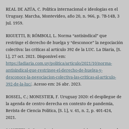
REAL DE AZÚA, C. Política internacional e ideologías en el
Uruguay. Marcha, Montevideo, año 20, n. 966, p. 7B-14B, 3
jul. 1959.
RIGUETTI, B; RÓMBOLI, L. Norma “antisindical” que
restringe el derecho de huelga y “desconoce” la negociación
colectiva: las críticas al artículo 392 de la LUC. La Diaria, [S.
l.], 27 oct. 2021. Disponível em:
https://ladiaria.com.uy/politica/articulo/2021/10/norma-
antisindical-que-restringe-el-derecho-de-huelga-y-
desconoce-la-negociacion-colectiva-las-criticas-al-articulo-
392-de-la-luc/
. Acesso em: 26 abr. 2023.
ROSSEL, C.; MONESTIER, F. Uruguay 2020: el despliegue de
la agenda de centro derecha en contexto de pandemia,
Revista de Ciencia Política, [S. l.], v. 41, n. 2, p. 401-424,
2021.