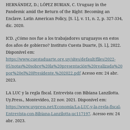
HERNÁNDEZ, D.; LÓPEZ BURIAN, C. Uruguay in the
Pandemic amid the Return of the Right: Becoming an
Enclave. Latin American Policy, [S. l.], v. 11, n. 2, p. 327-334,
dic. 2020.
ICD. ¿Cómo nos fue a los trabajadores uruguayos en estos
dos años de gobierno? Instituto Cuesta Duarte, [S. l.], 2022.
Disponível em:
https://www.cuestaduarte.org.uy/sites/default/files/2022-
05/notas%20sobre%20la%20presentación%20realizada%20
por%20el%20Presidente.%202022.pdf
Acesso em: 24 abr.
2023.
LA LUC y la regla fiscal. Entrevista con Bibiana Lanzilotta.
Uy.Press., Montevideo, 22 nov. 2021. Disponível em:
https://www.uypress.net/Economia/La-LUC-y-la-regla-fiscal-
Entrevista-con-Bibiana-Lanzilotta-uc117197
. Acesso em: 24
abr. 2023.