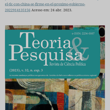
el-tlc-con-china-se-firme-en-el-proximo-gobierno-
2022914135156
Acesso em: 24 abr. 2023.