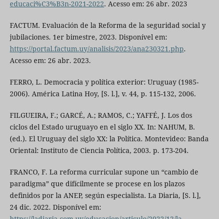
educaci%C3%B3n-2021-2022
. Acesso em: 26 abr. 2023
FACTUM. Evaluación de la Reforma de la seguridad social y
jubilaciones. 1er bimestre, 2023. Disponível em:
https://portal.factum.uy/analisis/2023/ana230321.php
.
Acesso em: 26 abr. 2023.
FERRO, L. Democracia y política exterior: Uruguay (1985-
2006). América Latina Hoy, [S. l.], v. 44, p. 115-132, 2006.
FILGUEIRA, F.; GARCÉ, A.; RAMOS, C.; YAFFÉ, J. Los dos
ciclos del Estado uruguayo en el siglo XX. In: NAHUM, B.
(ed.). El Uruguay del siglo XX: la Política. Montevideo: Banda
Oriental: Instituto de Ciencia Política, 2003. p. 173-204.
FRANCO, F. La reforma curricular supone un “cambio de
paradigma” que difícilmente se procese en los plazos
definidos por la ANEP, según especialista. La Diaria, [S. l.],
24 dic. 2022. Disponível em:
https://ladiaria.com.uy/educacion/articulo/2022/12/la-