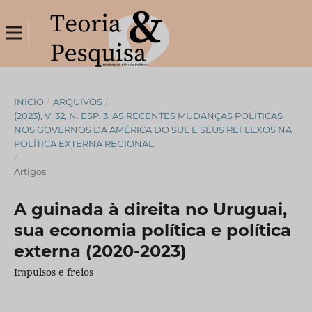
INÍCIO
/
ARQUIVOS
/
(2023), V. 32, N. ESP. 3: AS RECENTES MUDANÇAS POLÍTICAS
NOS GOVERNOS DA AMÉRICA DO SUL E SEUS REFLEXOS NA
POLÍTICA EXTERNA REGIONAL
/
Artigos
A guinada à direita no Uruguai,
sua economia política e política
externa (2020-2023)
Impulsos e freios