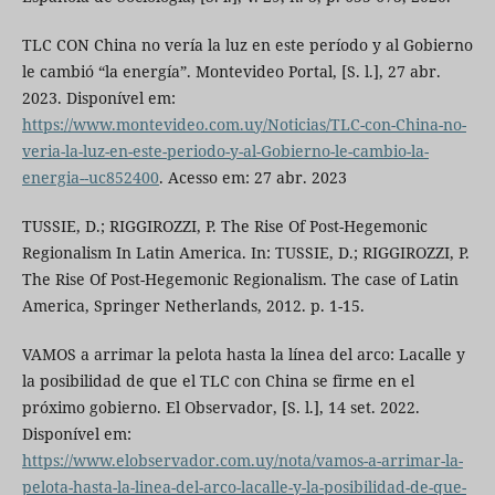
TLC CON China no vería la luz en este período y al Gobierno
le cambió “la energía”. Montevideo Portal, [S. l.], 27 abr.
2023. Disponível em:
https://www.montevideo.com.uy/Noticias/TLC-con-China-no-
veria-la-luz-en-este-periodo-y-al-Gobierno-le-cambio-la-
energia--uc852400
. Acesso em: 27 abr. 2023
TUSSIE, D.; RIGGIROZZI, P. The Rise Of Post-Hegemonic
Regionalism In Latin America. In: TUSSIE, D.; RIGGIROZZI, P.
The Rise Of Post-Hegemonic Regionalism. The case of Latin
America, Springer Netherlands, 2012. p. 1-15.
VAMOS a arrimar la pelota hasta la línea del arco: Lacalle y
la posibilidad de que el TLC con China se firme en el
próximo gobierno. El Observador, [S. l.], 14 set. 2022.
Disponível em:
https://www.elobservador.com.uy/nota/vamos-a-arrimar-la-
pelota-hasta-la-linea-del-arco-lacalle-y-la-posibilidad-de-que-