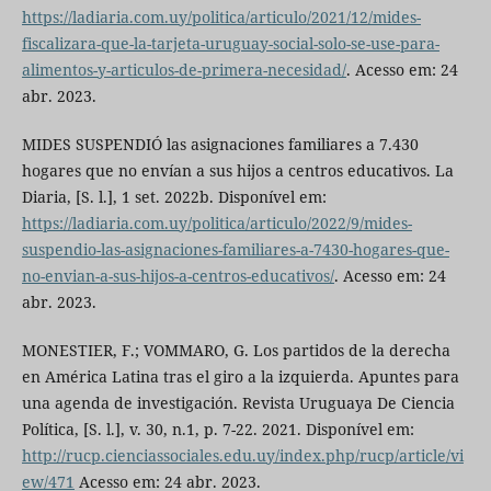
https://ladiaria.com.uy/politica/articulo/2021/12/mides-
fiscalizara-que-la-tarjeta-uruguay-social-solo-se-use-para-
alimentos-y-articulos-de-primera-necesidad/
. Acesso em: 24
abr. 2023.
MIDES SUSPENDIÓ las asignaciones familiares a 7.430
hogares que no envían a sus hijos a centros educativos. La
Diaria, [S. l.], 1 set. 2022b. Disponível em:
https://ladiaria.com.uy/politica/articulo/2022/9/mides-
suspendio-las-asignaciones-familiares-a-7430-hogares-que-
no-envian-a-sus-hijos-a-centros-educativos/
. Acesso em: 24
abr. 2023.
MONESTIER, F.; VOMMARO, G. Los partidos de la derecha
en América Latina tras el giro a la izquierda. Apuntes para
una agenda de investigación. Revista Uruguaya De Ciencia
Política, [S. l.], v. 30, n.1, p. 7-22. 2021. Disponível em:
http://rucp.cienciassociales.edu.uy/index.php/rucp/article/vi
ew/471
Acesso em: 24 abr. 2023.