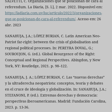
SALVETTI, C. Organizaciones que se posicionan de cara al
referendum. La Diaria, [S. l.], 2 mar. 2022. Disponível em:
https://ladiaria.com.uy/luc/articulo/2022/3/organizaciones-
que-se-posicionan-de-cara-al-referendum/
. Acesso em: 26
abr. 2023
SANAHUJA, J.A.; LÓPEZ BURIAN, C. Latin American Neo-
Patriot far-right: between the crisis of globalisation and
regional political processes. In: PEREYRA DOVAL, G.;
SOUROUJON, G. (ed.). Global Resurgence of the Right:
Conceptual and Regional Perspectives. Abingdon, y New
York, NY: Routledge, 2021. p. 98–122.
SANAHUJA, J. A.; LÓPEZ BURIAN, C. Las “nuevas derechas”
y la ultraderecha neopatriota: conceptos, teoría y debates
en el cruce de ideología y globalización. In: SANAHUJA, J.A.;
STEFANONI, P. (ed.). Extremas derechas y democracia:
perspectivas iberoamericanas. Madrid: Fundación Carolina,
2023. p. 13-36.