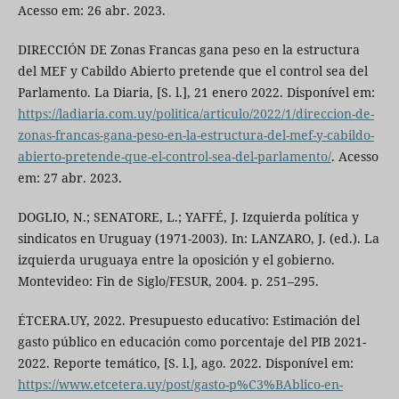
Acesso em: 26 abr. 2023.
DIRECCIÓN DE Zonas Francas gana peso en la estructura
del MEF y Cabildo Abierto pretende que el control sea del
Parlamento. La Diaria, [S. l.], 21 enero 2022. Disponível em:
https://ladiaria.com.uy/politica/articulo/2022/1/direccion-de-
zonas-francas-gana-peso-en-la-estructura-del-mef-y-cabildo-
abierto-pretende-que-el-control-sea-del-parlamento/
. Acesso
em: 27 abr. 2023.
DOGLIO, N.; SENATORE, L.; YAFFÉ, J. Izquierda política y
sindicatos en Uruguay (1971-2003). In: LANZARO, J. (ed.). La
izquierda uruguaya entre la oposición y el gobierno.
Montevideo: Fin de Siglo/FESUR, 2004. p. 251–295.
ÉTCERA.UY, 2022. Presupuesto educativo: Estimación del
gasto público en educación como porcentaje del PIB 2021-
2022. Reporte temático, [S. l.], ago. 2022. Disponível em:
https://www.etcetera.uy/post/gasto-p%C3%BAblico-en-