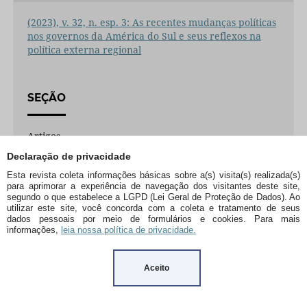
(2023), v. 32, n. esp. 3: As recentes mudanças políticas
nos governos da América do Sul e seus reflexos na
política externa regional
SEÇÃO
Artigos
Declaração de privacidade
Esta revista coleta informações básicas sobre a(s) visita(s) realizada(s)
para aprimorar a experiência de navegação dos visitantes deste site,
segundo o que estabelece a LGPD (Lei Geral de Proteção de Dados). Ao
utilizar este site, você concorda com a coleta e tratamento de seus
dados pessoais por meio de formulários e cookies. Para mais
informações,
leia nossa política de privacidade.
MÉTRICAS
Aceito