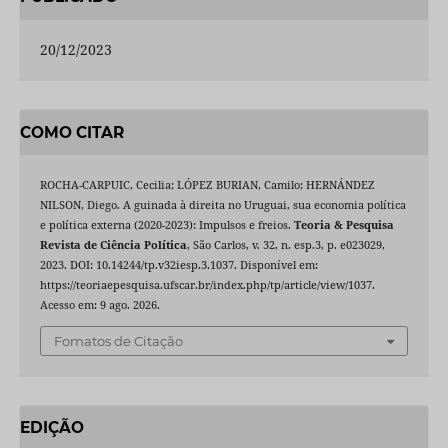
20/12/2023
COMO CITAR
ROCHA-CARPUIC, Cecilia; LÓPEZ BURIAN, Camilo; HERNÁNDEZ
NILSON, Diego. A guinada à direita no Uruguai, sua economia política
e política externa (2020-2023): Impulsos e freios.
Teoria & Pesquisa
Revista de Ciência Política
, São Carlos, v. 32, n. esp.3, p. e023029,
2023. DOI: 10.14244/tp.v32iesp.3.1037. Disponível em:
https://teoriaepesquisa.ufscar.br/index.php/tp/article/view/1037.
Acesso em: 9 ago. 2026.
Fomatos de Citação
EDIÇÃO