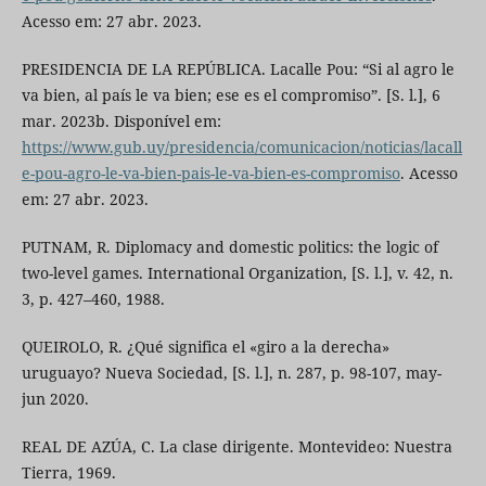
Acesso em: 27 abr. 2023.
PRESIDENCIA DE LA REPÚBLICA. Lacalle Pou: “Si al agro le
va bien, al país le va bien; ese es el compromiso”. [S. l.], 6
mar. 2023b. Disponível em:
https://www.gub.uy/presidencia/comunicacion/noticias/lacall
e-pou-agro-le-va-bien-pais-le-va-bien-es-compromiso
. Acesso
em: 27 abr. 2023.
PUTNAM, R. Diplomacy and domestic politics: the logic of
two-level games. International Organization, [S. l.], v. 42, n.
3, p. 427–460, 1988.
QUEIROLO, R. ¿Qué significa el «giro a la derecha»
uruguayo? Nueva Sociedad, [S. l.], n. 287, p. 98-107, may-
jun 2020.
REAL DE AZÚA, C. La clase dirigente. Montevideo: Nuestra
Tierra, 1969.