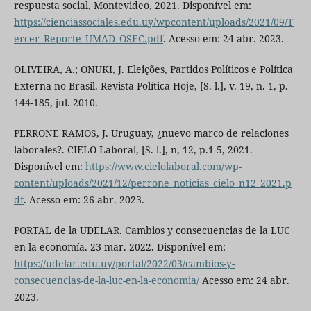
respuesta social, Montevideo, 2021. Disponível em:
https://cienciassociales.edu.uy/wpcontent/uploads/2021/09/T
ercer_Reporte_UMAD_OSEC.pdf
. Acesso em: 24 abr. 2023.
OLIVEIRA, A.; ONUKI, J. Eleições, Partidos Políticos e Política
Externa no Brasil. Revista Política Hoje, [S. l.], v. 19, n. 1, p.
144-185, jul. 2010.
PERRONE RAMOS, J. Uruguay, ¿nuevo marco de relaciones
laborales?. CIELO Laboral, [S. l.], n, 12, p.1-5, 2021.
Disponível em:
https://www.cielolaboral.com/wp-
content/uploads/2021/12/perrone_noticias_cielo_n12_2021.p
df
. Acesso em: 26 abr. 2023.
PORTAL de la UDELAR. Cambios y consecuencias de la LUC
en la economía. 23 mar. 2022. Disponível em:
https://udelar.edu.uy/portal/2022/03/cambios-y-
consecuencias-de-la-luc-en-la-economia/
Acesso em: 24 abr.
2023.