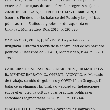
exterior de Uruguay durante el “ciclo progresista” (2005-
2020). In: BIDEGAIN, G.; FREIGEDO, M.; ZURBRIGGEN, C.
(coord.). Fin de un ciclo: balance del Estado y las políticas
públicas tras 15 años de gobiernos de izquierda en
Uruguay. Montevideo: DCP, 2016. p. 295-320.
CAETANO, G.; RILLA, J.; PÉREZ, R. La partidocracia
uruguaya. Historia y teoría de la centralidad de los partidos
políticos. Cuadernos del CLAEH, Montevideo, v. 44, p. 36-61.
1987.
CARNEIRO, F; CARRACEDO, F.; MARTÍNEZ, J. P.; MARTÍNEZ,
R.; MÉNDEZ BARBATO, G.; OPPERTI.; VIGNOLO, A. Mercado
de trabajo, cambio de gobierno y COVID-19 en Uruguay. Un
balance preliminar. In: Trabajo y sociedad: Indagaciones
sobre el empleo, la cultura y las prácticas políticas en
sociedades segmentadas, 2020. n. 35, p. 119-146.
CHASQUETTI, D. Parlamento y carreras legislativas en