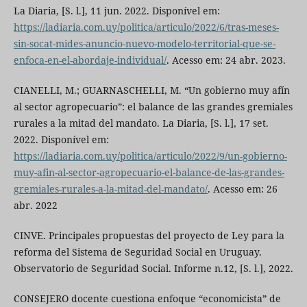
La Diaria, [S. l.], 11 jun. 2022. Disponível em:
https://ladiaria.com.uy/politica/articulo/2022/6/tras-meses-
sin-socat-mides-anuncio-nuevo-modelo-territorial-que-se-
enfoca-en-el-abordaje-individual/
. Acesso em: 24 abr. 2023.
CIANELLI, M.; GUARNASCHELLI, M. “Un gobierno muy afín
al sector agropecuario”: el balance de las grandes gremiales
rurales a la mitad del mandato. La Diaria, [S. l.], 17 set.
2022. Disponível em:
https://ladiaria.com.uy/politica/articulo/2022/9/un-gobierno-
muy-afin-al-sector-agropecuario-el-balance-de-las-grandes-
gremiales-rurales-a-la-mitad-del-mandato/
. Acesso em: 26
abr. 2022
CINVE. Principales propuestas del proyecto de Ley para la
reforma del Sistema de Seguridad Social en Uruguay.
Observatorio de Seguridad Social. Informe n.12, [S. l.], 2022.
CONSEJERO docente cuestiona enfoque “economicista” de