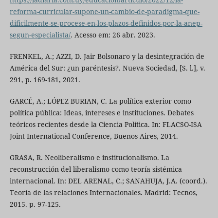
reforma-curricular-supone-un-cambio-de-paradigma-que-
dificilmente-se-procese-en-los-plazos-definidos-por-la-anep-
segun-especialista/
. Acesso em: 26 abr. 2023.
FRENKEL, A.; AZZI, D. Jair Bolsonaro y la desintegración de
América del Sur: ¿un paréntesis?. Nueva Sociedad, [S. l.], v.
291, p. 169-181, 2021.
GARCÉ, A.; LÓPEZ BURIAN, C. La política exterior como
política pública: Ideas, intereses e instituciones. Debates
teóricos recientes desde la Ciencia Política. In: FLACSO-ISA
Joint International Conference, Buenos Aires, 2014.
GRASA, R. Neoliberalismo e institucionalismo. La
reconstrucción del liberalismo como teoría sistémica
internacional. In: DEL ARENAL, C.; SANAHUJA, J.A. (coord.).
Teoría de las relaciones Internacionales. Madrid: Tecnos,
2015. p. 97-125.