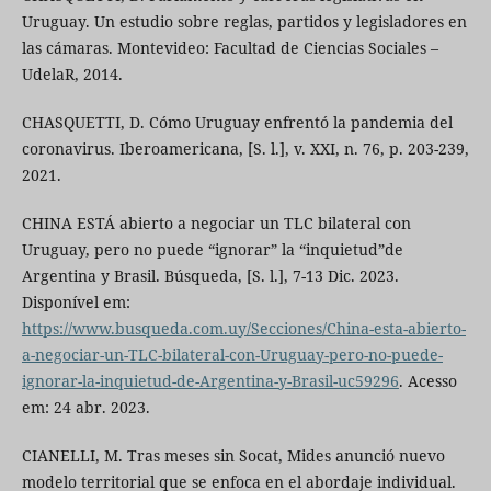
Uruguay. Un estudio sobre reglas, partidos y legisladores en
las cámaras. Montevideo: Facultad de Ciencias Sociales –
UdelaR, 2014.
CHASQUETTI, D. Cómo Uruguay enfrentó la pandemia del
coronavirus. Iberoamericana, [S. l.], v. XXI, n. 76, p. 203-239,
2021.
CHINA ESTÁ abierto a negociar un TLC bilateral con
Uruguay, pero no puede “ignorar” la “inquietud”de
Argentina y Brasil. Búsqueda, [S. l.], 7-13 Dic. 2023.
Disponível em:
https://www.busqueda.com.uy/Secciones/China-esta-abierto-
a-negociar-un-TLC-bilateral-con-Uruguay-pero-no-puede-
ignorar-la-inquietud-de-Argentina-y-Brasil-uc59296
. Acesso
em: 24 abr. 2023.
CIANELLI, M. Tras meses sin Socat, Mides anunció nuevo
modelo territorial que se enfoca en el abordaje individual.