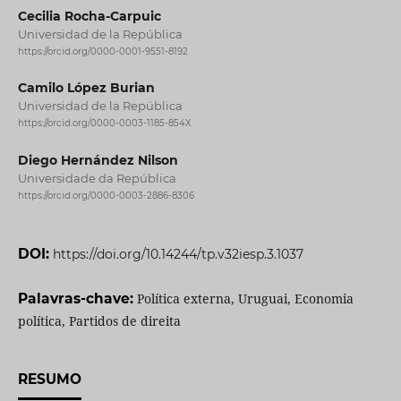
Cecilia Rocha-Carpuic
Universidad de la República
https://orcid.org/0000-0001-9551-8192
Camilo López Burian
Universidad de la República
https://orcid.org/0000-0003-1185-854X
Diego Hernández Nilson
Universidade da República
https://orcid.org/0000-0003-2886-8306
DOI:
https://doi.org/10.14244/tp.v32iesp.3.1037
Palavras-chave:
Política externa, Uruguai, Economia
política, Partidos de direita
RESUMO