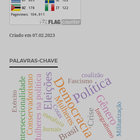
Criado em 07.02.2023
PALAVRAS-CHAVE
coalizão
Eleições
Política
Mulheres na política
Conservadorismo
Democracia
Interseccionalidade
Fascismo
Exército
Gênero
Mulheres
Militarização
Cotas
Integralismo
Crise
metáfora
Brasil
Jornais