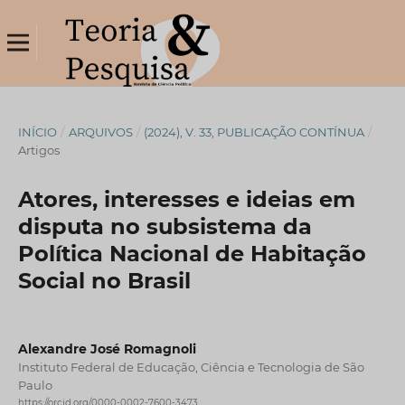
INÍCIO
/
ARQUIVOS
/
(2024), V. 33, PUBLICAÇÃO CONTÍNUA
/
Artigos
Atores, interesses e ideias em
disputa no subsistema da
Política Nacional de Habitação
Social no Brasil
Alexandre José Romagnoli
Instituto Federal de Educação, Ciência e Tecnologia de São
Paulo
https://orcid.org/0000-0002-7600-3473