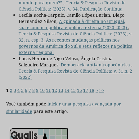
mundo para quem?”
,
Teoria & Pesquisa Revista de
Ciência Política: (2025), v. 34, Publicação Contínua
Cecilia Rocha-Carpuic, Camilo López Burian, Diego
Hernández Nilson,
A guinada à direita no Uruguai,
sua economia política e política externa (2020-2023)
,
Teoria & Pesquisa Revista de Ciência Política: (2023), v.
32, n. esp. 3: As recentes mudanças políticas nos
governos da América do Sul e seus reflexos na política
externa regional
Lucas Henrique Nigri Veloso, Ângela Cristina
Salgueiro Marques,
Democracia anti-antropocêntrica
,
Teoria & Pesquisa Revista de Ciência Política: v. 31 n. 2
(2022)
1
2
3
4
5
6
7
8
9
10
11
12
13
14
15
16
17
18
>
>>
Você também pode
iniciar uma pesquisa avançada por
similaridade
para este artigo.