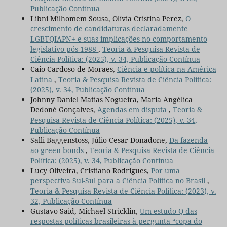
Publicação Contínua
Libni Milhomem Sousa, Olívia Cristina Perez,
O
crescimento de candidaturas declaradamente
LGBTQIAPN+ e suas implicações no comportamento
legislativo pós-1988
,
Teoria & Pesquisa Revista de
Ciência Política: (2025), v. 34, Publicação Contínua
Caio Cardoso de Moraes,
Ciência e política na América
Latina
,
Teoria & Pesquisa Revista de Ciência Política:
(2025), v. 34, Publicação Contínua
Johnny Daniel Matias Nogueira, Maria Angélica
Dedoné Gonçalves,
Agendas em disputa
,
Teoria &
Pesquisa Revista de Ciência Política: (2025), v. 34,
Publicação Contínua
Salli Baggenstoss, Júlio Cesar Donadone,
Da fazenda
ao green bonds
,
Teoria & Pesquisa Revista de Ciência
Política: (2025), v. 34, Publicação Contínua
Lucy Oliveira, Cristiano Rodrigues,
Por uma
perspectiva Sul-Sul para a Ciência Política no Brasil
,
Teoria & Pesquisa Revista de Ciência Política: (2023), v.
32, Publicação Contínua
Gustavo Said, Michael Stricklin,
Um estudo Q das
respostas políticas brasileiras à pergunta “copa do