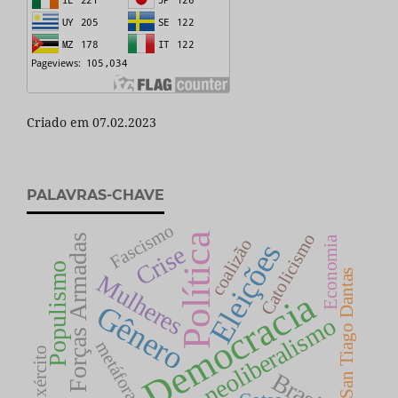
Criado em 07.02.2023
PALAVRAS-CHAVE
Fascismo
Catolicismo
Política
Forças Armadas
Economia
coalizão
Eleições
Crise
Populismo
San Tiago Dantas
Mulheres
Democracia
Gênero
neoliberalismo
metáfora
Exército
Brasil