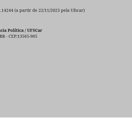
0.14244 (a partir de 22/11/2023 pela Ufscar)
ia Política / UFSCar
 BR - CEP:13565-905