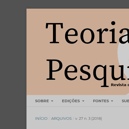
SOBRE
EDIÇÕES
FONTES
SU
INÍCIO
/
ARQUIVOS
/
v. 27 n. 3 (2018)