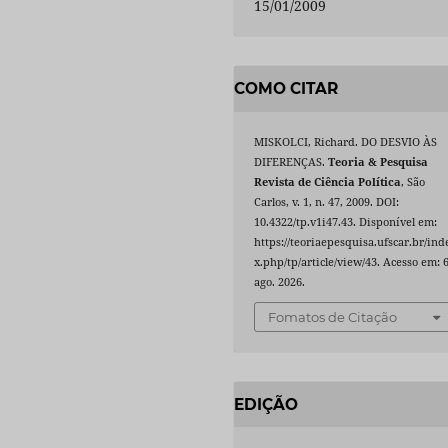
15/01/2009
COMO CITAR
MISKOLCI, Richard. DO DESVIO ÀS
DIFERENÇAS.
Teoria & Pesquisa
Revista de Ciência Política
, São
Carlos, v. 1, n. 47, 2009. DOI:
10.4322/tp.v1i47.43. Disponível em:
https://teoriaepesquisa.ufscar.br/ind
x.php/tp/article/view/43. Acesso em: 
ago. 2026.
Fomatos de Citação
EDIÇÃO