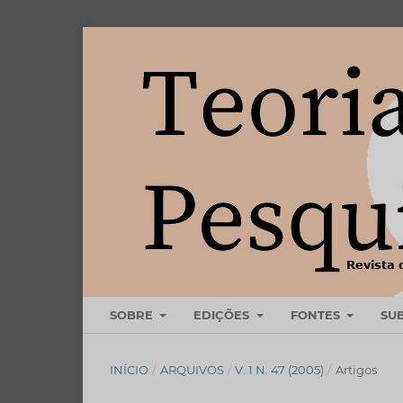
SOBRE
EDIÇÕES
FONTES
SU
INÍCIO
/
ARQUIVOS
/
V. 1 N. 47 (2005)
/
Artigos