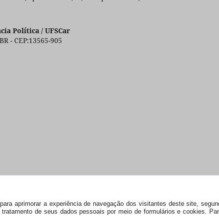
ia Política / UFSCar
 BR - CEP:13565-905
s) para aprimorar a experiência de navegação dos visitantes deste site, seg
 e tratamento de seus dados pessoais por meio de formulários e cookies. P