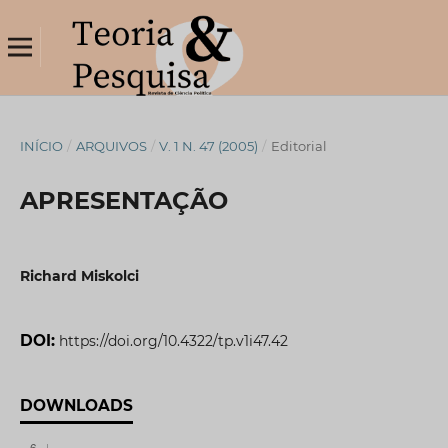
INÍCIO
/
ARQUIVOS
/
V. 1 N. 47 (2005)
/
Editorial
APRESENTAÇÃO
Richard Miskolci
DOI:
https://doi.org/10.4322/tp.v1i47.42
DOWNLOADS