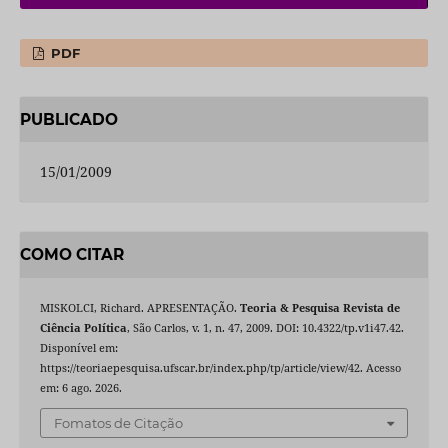
PDF
PUBLICADO
15/01/2009
COMO CITAR
MISKOLCI, Richard. APRESENTAÇÃO.
Teoria & Pesquisa Revista de
Ciência Política
, São Carlos, v. 1, n. 47, 2009. DOI: 10.4322/tp.v1i47.42.
Disponível em:
https://teoriaepesquisa.ufscar.br/index.php/tp/article/view/42. Acesso
em: 6 ago. 2026.
Fomatos de Citação