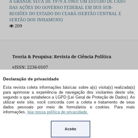
A GRANDE SECA DE 1979 A 1983: UM ESTUDO DE CASO
DAS AÇÕES DO GOVERNO FEDERAL EM DUS SUB-
REGIÕES DO ESTADO DO CEARÁ (SERTÃO CENTRAL E
SERTÃO DOS INHAMUNS)
209
Teoria & Pesquisa: Revista de Ciência Política
eISSN: 2236-0107
ISSN Impresso (descontinuado): 0104-0103
DOI: 10.31068 (até 21/11/2023) - Novo Prefixo:
Declaração de privacidade
10.14244 (a partir de 22/11/2023 pela Ufscar)
Esta revista coleta informações básicas sobre a(s) visita(s) realizada(s)
para aprimorar a experiência de navegação dos visitantes deste site,
segundo o que estabelece a LGPD (Lei Geral de Proteção de Dados). Ao
utilizar este site, você concorda com a coleta e tratamento de seus
PPGPol
– Programa de Pós-Graduação em Ciência
dados pessoais por meio de formulários e cookies. Para mais
Política / UFSCar
informações,
leia nossa política de privacidade.
Rod. Washington Luís, km 235 - São Carlos - SP - BR -
CEP:13565-905
Aceito
+55 (16) 3351-8415