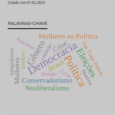
Criado em 07.02.2023
PALAVRAS-CHAVE
Mulheres na Política
Fascismo
Gênero
Democracia
Crise
San Tiago Dantas
coalizão
Eleições
Integralismo
metáfora
Política
Mulheres
Brasil
Cotas
História
Jornais
Conservadorismo
Neoliberalismo