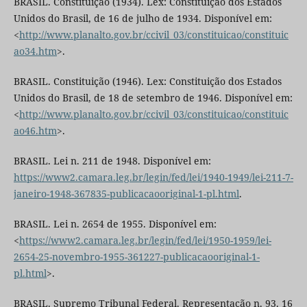
BRASIL. Constituição (1934). Lex: Constituição dos Estados
Unidos do Brasil, de 16 de julho de 1934. Disponível em:
<
http://www.planalto.gov.br/ccivil_03/constituicao/constituic
ao34.htm
>.
BRASIL. Constituição (1946). Lex: Constituição dos Estados
Unidos do Brasil, de 18 de setembro de 1946. Disponível em:
<
http://www.planalto.gov.br/ccivil_03/constituicao/constituic
ao46.htm
>.
BRASIL. Lei n. 211 de 1948. Disponível em:
https://www2.camara.leg.br/legin/fed/lei/1940-1949/lei-211-7-
janeiro-1948-367835-publicacaooriginal-1-pl.html
.
BRASIL. Lei n. 2654 de 1955. Disponível em:
<
https://www2.camara.leg.br/legin/fed/lei/1950-1959/lei-
2654-25-novembro-1955-361227-publicacaooriginal-1-
pl.html
>.
BRASIL. Supremo Tribunal Federal. Representação n. 93. 16