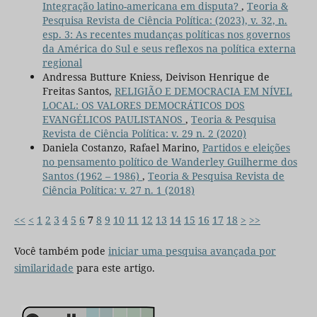
Integração latino-americana em disputa?
,
Teoria &
Pesquisa Revista de Ciência Política: (2023), v. 32, n.
esp. 3: As recentes mudanças políticas nos governos
da América do Sul e seus reflexos na política externa
regional
Andressa Butture Kniess, Deivison Henrique de
Freitas Santos,
RELIGIÃO E DEMOCRACIA EM NÍVEL
LOCAL: OS VALORES DEMOCRÁTICOS DOS
EVANGÉLICOS PAULISTANOS
,
Teoria & Pesquisa
Revista de Ciência Política: v. 29 n. 2 (2020)
Daniela Costanzo, Rafael Marino,
Partidos e eleições
no pensamento político de Wanderley Guilherme dos
Santos (1962 – 1986)
,
Teoria & Pesquisa Revista de
Ciência Política: v. 27 n. 1 (2018)
<<
<
1
2
3
4
5
6
7
8
9
10
11
12
13
14
15
16
17
18
>
>>
Você também pode
iniciar uma pesquisa avançada por
similaridade
para este artigo.