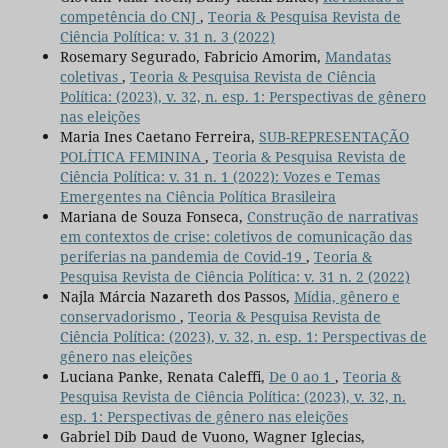
competência do CNJ
,
Teoria & Pesquisa Revista de
Ciência Política: v. 31 n. 3 (2022)
Rosemary Segurado, Fabricio Amorim,
Mandatas
coletivas
,
Teoria & Pesquisa Revista de Ciência
Política: (2023), v. 32, n. esp. 1: Perspectivas de gênero
nas eleições
Maria Ines Caetano Ferreira,
SUB-REPRESENTAÇÃO
POLÍTICA FEMININA
,
Teoria & Pesquisa Revista de
Ciência Política: v. 31 n. 1 (2022): Vozes e Temas
Emergentes na Ciência Política Brasileira
Mariana de Souza Fonseca,
Construção de narrativas
em contextos de crise: coletivos de comunicação das
periferias na pandemia de Covid-19
,
Teoria &
Pesquisa Revista de Ciência Política: v. 31 n. 2 (2022)
Najla Márcia Nazareth dos Passos,
Mídia, gênero e
conservadorismo
,
Teoria & Pesquisa Revista de
Ciência Política: (2023), v. 32, n. esp. 1: Perspectivas de
gênero nas eleições
Luciana Panke, Renata Caleffi,
De 0 ao 1
,
Teoria &
Pesquisa Revista de Ciência Política: (2023), v. 32, n.
esp. 1: Perspectivas de gênero nas eleições
Gabriel Dib Daud de Vuono, Wagner Iglecias,