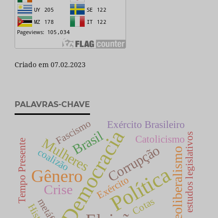
Criado em 07.02.2023
PALAVRAS-CHAVE
Fascismo
Exército Brasileiro
Democracia
Brasil
estudos legislativos
Catolicismo
Mulheres
Tempo Presente
Corrupção
neoliberalismo
coalizão
Política
Gênero
Exército
Crise
Cotas
metáfora