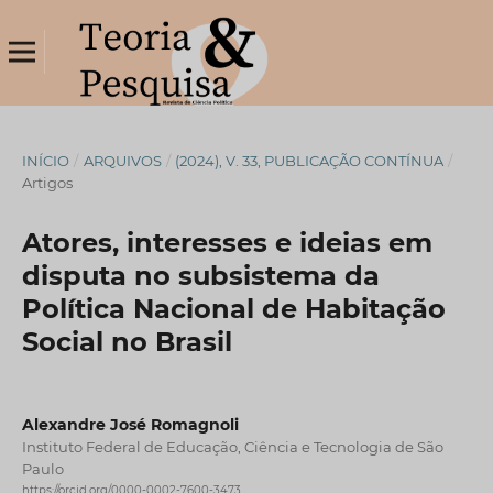
INÍCIO
/
ARQUIVOS
/
(2024), V. 33, PUBLICAÇÃO CONTÍNUA
/
Artigos
Atores, interesses e ideias em
disputa no subsistema da
Política Nacional de Habitação
Social no Brasil
Alexandre José Romagnoli
Instituto Federal de Educação, Ciência e Tecnologia de São
Paulo
https://orcid.org/0000-0002-7600-3473