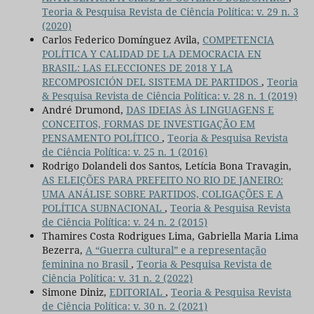
Teoria & Pesquisa Revista de Ciência Política: v. 29 n. 3
(2020)
Carlos Federico Domínguez Avila,
COMPETENCIA
POLÍTICA Y CALIDAD DE LA DEMOCRACIA EN
BRASIL: LAS ELECCIONES DE 2018 Y LA
RECOMPOSICIÓN DEL SISTEMA DE PARTIDOS
,
Teoria
& Pesquisa Revista de Ciência Política: v. 28 n. 1 (2019)
André Drumond,
DAS IDEIAS ÀS LINGUAGENS E
CONCEITOS, FORMAS DE INVESTIGAÇÃO EM
PENSAMENTO POLÍTICO
,
Teoria & Pesquisa Revista
de Ciência Política: v. 25 n. 1 (2016)
Rodrigo Dolandeli dos Santos, Letícia Bona Travagin,
AS ELEIÇÕES PARA PREFEITO NO RIO DE JANEIRO:
UMA ANÁLISE SOBRE PARTIDOS, COLIGAÇÕES E A
POLÍTICA SUBNACIONAL
,
Teoria & Pesquisa Revista
de Ciência Política: v. 24 n. 2 (2015)
Thamires Costa Rodrigues Lima, Gabriella Maria Lima
Bezerra,
A “Guerra cultural” e a representação
feminina no Brasil
,
Teoria & Pesquisa Revista de
Ciência Política: v. 31 n. 2 (2022)
Simone Diniz,
EDITORIAL
,
Teoria & Pesquisa Revista
de Ciência Política: v. 30 n. 2 (2021)