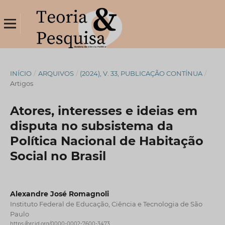
INÍCIO
/
ARQUIVOS
/
(2024), V. 33, PUBLICAÇÃO CONTÍNUA
/
Artigos
Atores, interesses e ideias em
disputa no subsistema da
Política Nacional de Habitação
Social no Brasil
Alexandre José Romagnoli
Instituto Federal de Educação, Ciência e Tecnologia de São
Paulo
https://orcid.org/0000-0002-7600-3473