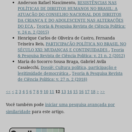
Anderson Rafael Nascimento,
RESISTÊNCIAS NAS
POLÍTICAS DE DIREITOS HUMANOS NO BRASIL: A
ATUAÇÃO DO CONSELHO NACIONAL DOS DIREITOS
DA CRIANÇA E DO ADOLESCENTE NAS ALTERAÇÕES
DO ECA
,
Teoria & Pesquisa Revista de Ciência Política:
v. 24 n. 2 (2015)
Henrique Carlos de Oliveira de Castro, Fernanda
Teixeira Reis,
PARTICIPAÇÃO POLÍTICA NO BRASIL NO
SÉCULO XXI: MUDANÇAS E CONTINUIDADES
,
Teoria
& Pesquisa Revista de Ciência Política: v. 21 n. 2 (2012)
Maria do Socorro Sousa Braga, Gabriel Avila
Casalecchi,
Dossiê: Cultura política, participação e
legitimidade democrática
,
Teoria & Pesquisa Revista
de Ciência Política: v. 27 n. 2 (2018)
<<
<
2
3
4
5
6
7
8
9
10
11
12
13
14
15
16
17
18
>
>>
Você também pode
iniciar uma pesquisa avançada por
similaridade
para este artigo.